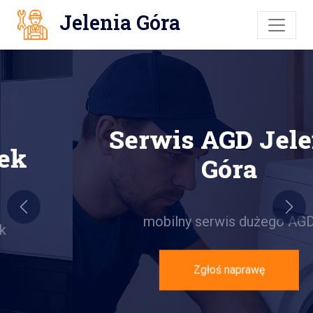
Jelenia Góra
Serwis AGD Jelenia
Góra
Previous
Next
mobilny serwis dużego AGD
Zgłoś naprawę