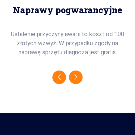
Naprawy pogwarancyjne
D!
Ustalenie przyczyny awarii to koszt od 100
h
złotych wzwyż. W przypadku zgody na
naprawę sprzętu diagnoza jest gratis.